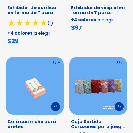
Exhibidor de acrílico
Exhibidor de vinipiel en
en forma de T para
forma de T para
aretes
aretes
+4 colores
a elegir
(1)
$97
+4 colores
a elegir
$29
1
/
4
1
/
3
Caja con moño para
Caja Surtida
aretes
Corazones para juego
collar y broquel -