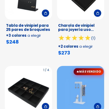
Tabla de vinipiel para
Charola de vinipiel
25 pares de broqueles
para joyería uso
universal
+3 colores
a elegir
(1)
$248
+2 colores
a elegir
$273
1
/
4
1
/
5
MÁS VENDIDO