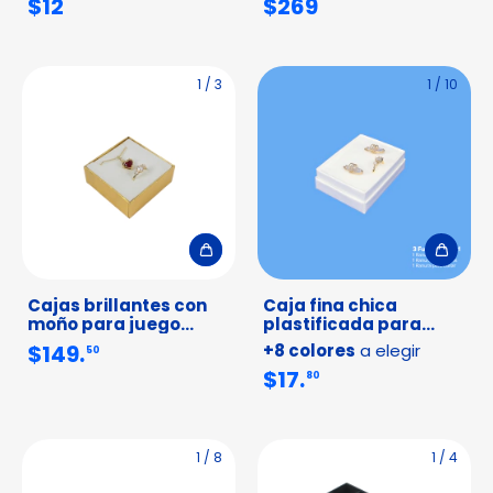
$12
$269
Paquete 24pz
1
/
3
1
/
10
Cajas brillantes con
Caja fina chica
moño para juego
plastificada para
collar y broquel -
juego collar, aretes y
$149.
+8 colores
a elegir
50
Paquete 12pz
anillo
$17.
80
1
/
8
1
/
4