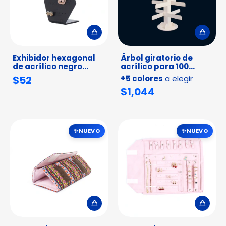
Exhibidor hexagonal
Árbol giratorio de
de acrílico negro
acrílico para 100
mate | 10 pares de
pares de arracada
$52
+5 colores
a elegir
aretes
$1,044
1
/
6
1
/
7
NUEVO
NUEVO