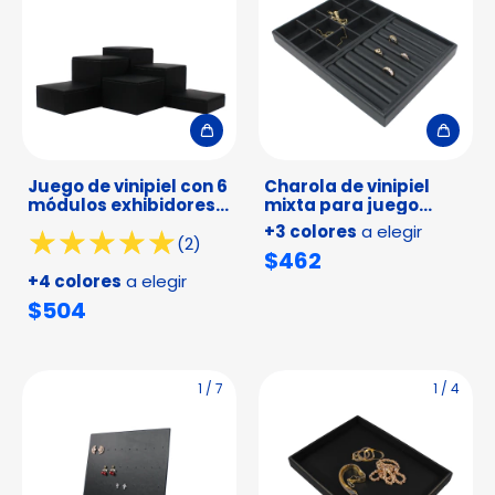
Juego de vinipiel con 6
Charola de vinipiel
módulos exhibidores
mixta para juego
para uso universal
anillo y arete
+3 colores
a elegir
(2)
$462
+4 colores
a elegir
$504
1
/
7
1
/
4