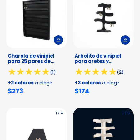
Charola de vinipiel
Arbolito de vinipiel
para 25 pares de
para aretes y
aretes
arracadas
(1)
(2)
+2 colores
a elegir
+3 colores
a elegir
$273
$174
1
/
4
1
/
6