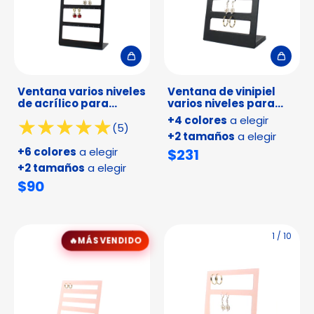
Ventana varios niveles
Ventana de vinipiel
de acrílico para
varios niveles para
aretes
aretes y arracada
+4 colores
a elegir
(5)
+2 tamaños
a elegir
+6 colores
a elegir
$231
+2 tamaños
a elegir
$90
1
/
9
1
/
10
MÁS VENDIDO