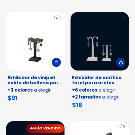
1
/
7
1
/
6
Exhibidor de vinipiel
Exhibidor de acrílico
colita de ballena para
farol para aretes
aretes
+3 colores
a elegir
+6 colores
a elegir
$91
+2 tamaños
a elegir
$18
1
/
10
1
/
9
MÁS VENDIDO