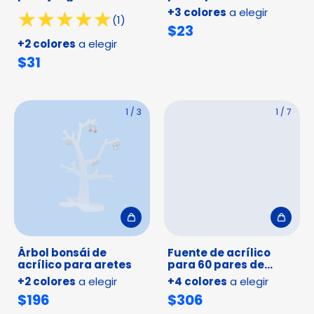
anillo
+3 colores
a elegir
(1)
$23
+2 colores
a elegir
$31
1
/
3
1
/
7
Árbol bonsái de
Fuente de acrílico
acrílico para aretes
para 60 pares de
arracada
+2 colores
a elegir
+4 colores
a elegir
$196
$306