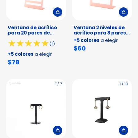
Ventana de acrílico
Ventana 2 niveles de
para 20 pares de
acrílico para 8 pares
Huggies
de arracada
+5 colores
a elegir
(1)
$60
+5 colores
a elegir
$78
1
/
7
1
/
10