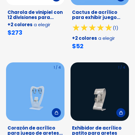
Charola de vinipiel con
Cactus de acrílico
12 divisiones para
para exhibir juego
organizar joyería
joyería
+2 colores
a elegir
(1)
$273
+2 colores
a elegir
$52
1
/
4
1
/
4
Corazón de acrílico
Exhibidor de acrílico
para juego de aretes y
patito para aretes