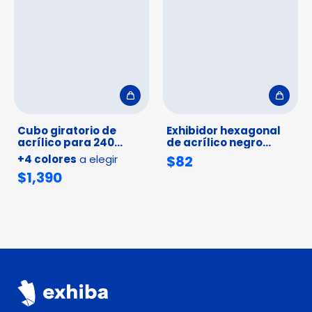
Cubo giratorio de
Exhibidor hexagonal
acrílico para 240
de acrílico negro
pares de huggies
mate para huggies y
+4 colores
a elegir
$82
aretes
$1,390