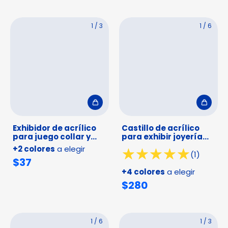
1
/
3
1
/
6
Exhibidor de acrílico
Castillo de acrílico
para juego collar y
para exhibir joyería
anillo
múltiples usos
+2 colores
a elegir
(1)
$37
+4 colores
a elegir
$280
1
/
6
1
/
3