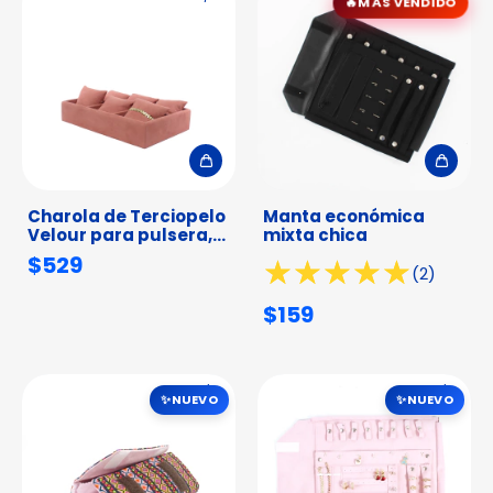
MÁS VENDIDO
Charola de Terciopelo
Manta económica
Velour para pulsera,
mixta chica
aro o reloj
$529
(2)
$159
1
/
6
1
/
7
NUEVO
NUEVO