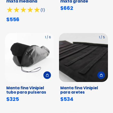
mixta mediana
mixta grande
$662
(1)
$556
1
/
6
1
/
5
Manta fina Vinipiel
Manta fina Vinipiel
tubo para pulseras
para aretes
$325
$534