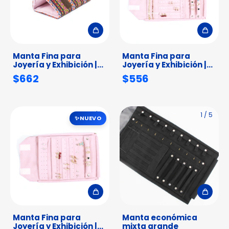
Manta Fina para
Manta Fina para
Joyería y Exhibición |
Joyería y Exhibición |
Diseño Huichol Pink
Diseño Huichol Pink ​(​
$662
$556
(grande)
Mediana​)
1
/
9
1
/
5
NUEVO
Manta Fina para
Manta económica
Joyería y Exhibición |
mixta grande