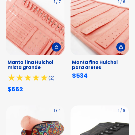
1
/
7
1
/
6
Manta fina Huichol
Manta fina Huichol
mixta grande
para aretes
$534
(2)
$662
1
/
4
1
/
8