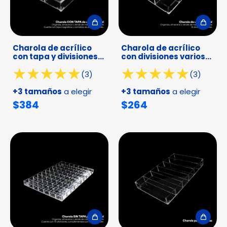
Charola de acrílico
Charola de acrílico
con tapa y divisiones
con divisiones varios
varios tamaños
tamaños
(3)
(3)
+3 tamaños
a elegir
+3 tamaños
a elegir
$384
$264