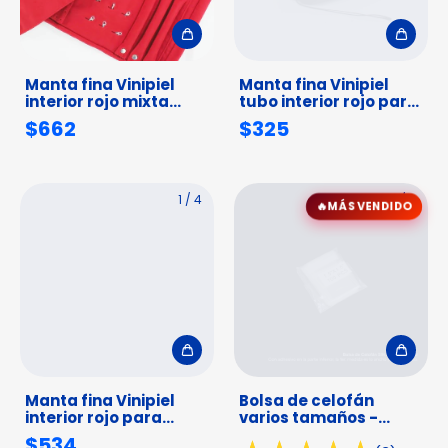
Manta fina Vinipiel
Manta fina Vinipiel
interior rojo mixta
tubo interior rojo para
grande
pulseras
$662
$325
1
/
4
1
/
7
MÁS VENDIDO
Manta fina Vinipiel
Bolsa de celofán
interior rojo para
varios tamaños -
aretes
Paquete 100pz
$534