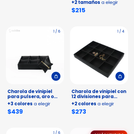
+2 tamaños
a elegir
$215
1
/
6
1
/
4
Charola de vinipiel
Charola de vinipiel con
para pulsera, aro o
12 divisiones para
reloj
organizar joyería
+3 colores
a elegir
+2 colores
a elegir
$439
$273
1
/
6
1
/
4