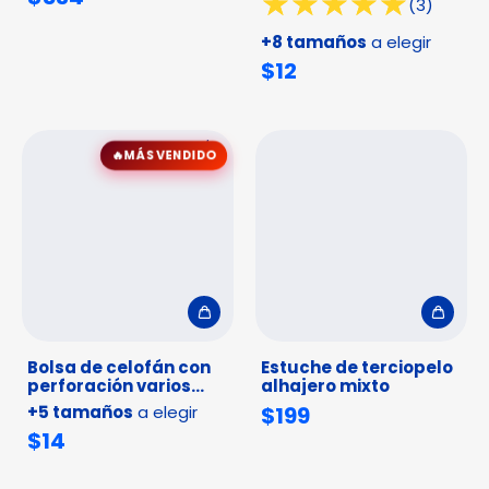
(3)
+8 tamaños
a elegir
$12
1
/
2
MÁS VENDIDO
Bolsa de celofán con
Estuche de terciopelo
perforación varios
alhajero mixto
tamaños - Paquete
+5 tamaños
a elegir
$199
100pz
$14