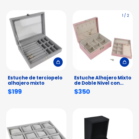
1
/
2
Estuche de terciopelo
Estuche Alhajero Mixto
alhajero mixto
de Doble Nivel con
Llave
$199
$350