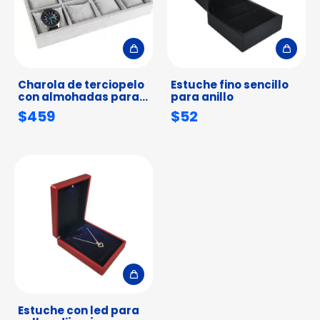
Charola de terciopelo
Estuche fino sencillo
con almohadas para
para anillo
12 relojes o pulseras
$459
$52
Estuche con led para