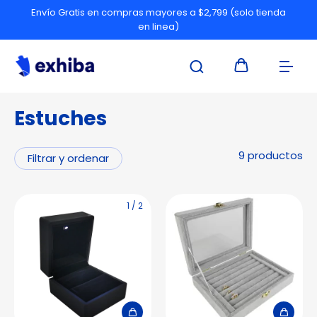
Envío Gratis en compras mayores a $2,799 (solo tienda
en linea)
Estuches
9 productos
Filtrar y ordenar
1
/
2