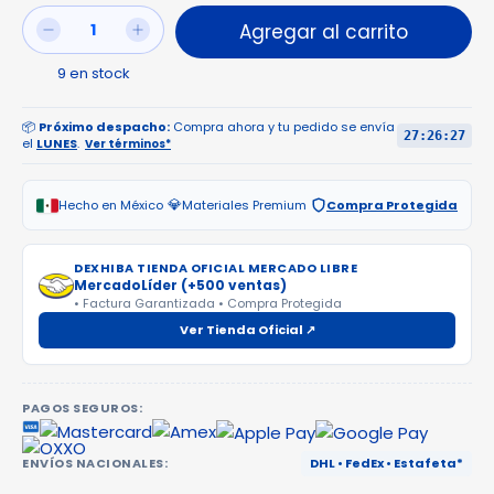
9
en stock
📦
Próximo despacho:
Compra ahora y tu pedido se envía
27:26:27
el
LUNES
.
Ver términos*
💎
Hecho en México
Materiales Premium
Compra Protegida
DEXHIBA TIENDA OFICIAL MERCADO LIBRE
MercadoLíder (+500 ventas)
• Factura Garantizada • Compra Protegida
Ver Tienda Oficial ↗
PAGOS SEGUROS:
ENVÍOS NACIONALES:
DHL • FedEx • Estafeta*