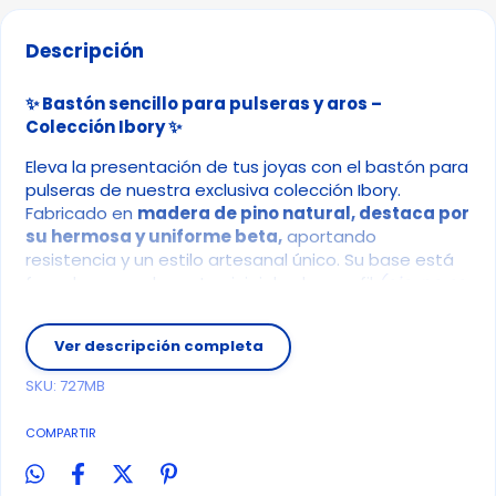
Descripción
✨ Bastón sencillo para pulseras y aros –
Colección Ibory ✨
Eleva la presentación de tus joyas con el bastón para
pulseras de nuestra exclusiva colección Ibory.
Fabricado en
madera de pino natural, destaca por
su hermosa y uniforme beta,
aportando
resistencia y un estilo artesanal único. Su base está
forrada en un elegante vinipiel color marfil
(ojo, no es
blanco puro)
, logrando un equilibrio perfecto entre
lujo y funcionalidad.
Ver descripción completa
📏
Medidas aproximadas:
SKU:
727MB
Altura: 15 cm
COMPARTIR
Ancho: 8 cm
Frente: 15 cm