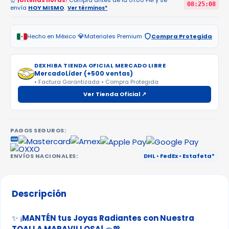
⏰
¡Últimas horas!
Compra antes de la 01:00 PM y se
08:25:08
envía
HOY MISMO
.
Ver términos*
💎
Hecho en México
Materiales Premium
Compra Protegida
DEXHIBA TIENDA OFICIAL MERCADO LIBRE
MercadoLíder (+500 ventas)
• Factura Garantizada • Compra Protegida
Ver Tienda Oficial ↗
PAGOS SEGUROS:
ENVÍOS NACIONALES:
DHL • FedEx • Estafeta*
Descripción
✨ ¡
MANTÉN tus Joyas Radiantes con Nuestra
TOALLA MARAVILLOSA!
🧽💖