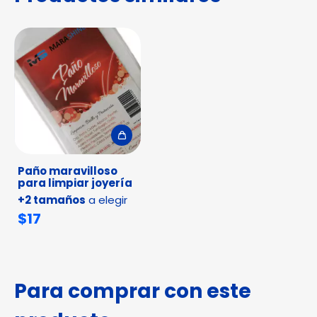
con nuestra Toalla Maravillosa!
Paño maravilloso
para limpiar joyería
+2 tamaños
a elegir
$17
Para comprar con este