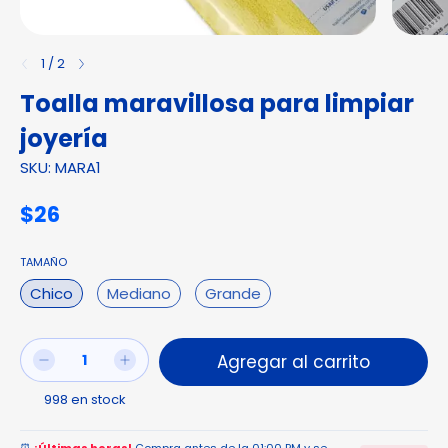
1
/
2
Toalla maravillosa para limpiar
joyería
SKU: MARA1
$26
TAMAÑO
Chico
Mediano
Grande
998
en stock