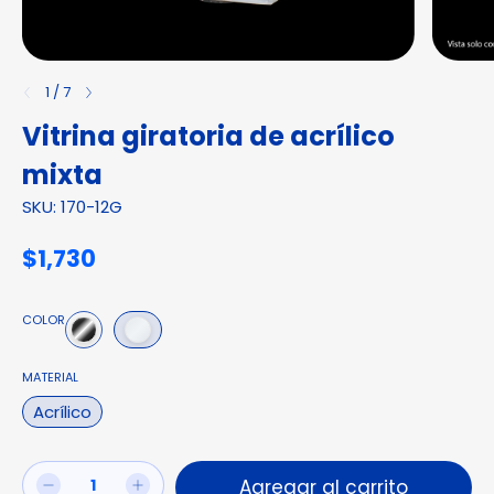
1
/
7
Vitrina giratoria de acrílico
mixta
SKU: 170-12G
$1,730
COLOR
MATERIAL
Acrílico