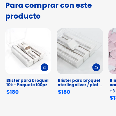
Para comprar con este
producto
Blister para broquel
Blister para broquel
Bli
10k - Paquete 100pz
sterling silver / plata
var
esterlina - Paquete
Pa
$180
$180
+3
100pz
$1