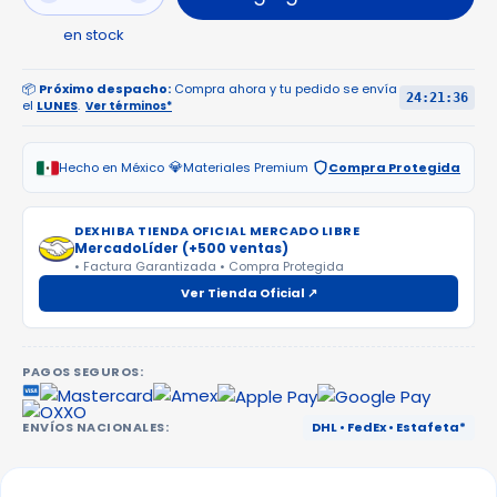
en stock
📦
Próximo despacho:
Compra ahora y tu pedido se envía
24:21:36
el
LUNES
.
Ver términos*
💎
Hecho en México
Materiales Premium
Compra Protegida
DEXHIBA TIENDA OFICIAL MERCADO LIBRE
MercadoLíder (+500 ventas)
• Factura Garantizada • Compra Protegida
Ver Tienda Oficial ↗
PAGOS SEGUROS:
ENVÍOS NACIONALES:
DHL • FedEx • Estafeta*