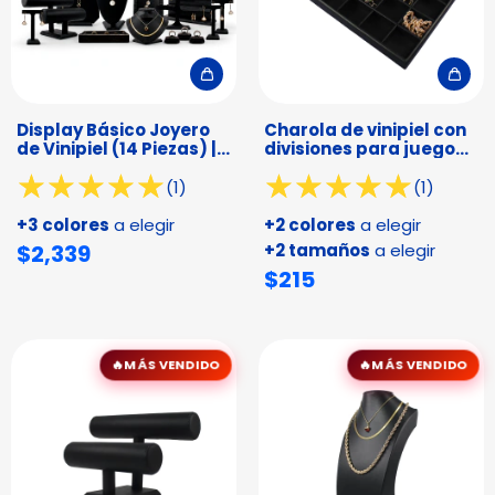
Display Básico Joyero
Charola de vinipiel con
de Vinipiel (14 Piezas) |
divisiones para juego
Exhiba
de collar y arete
(1)
(1)
+3 colores
a elegir
+2 colores
a elegir
$2,339
+2 tamaños
a elegir
$215
MÁS VENDIDO
MÁS VENDIDO