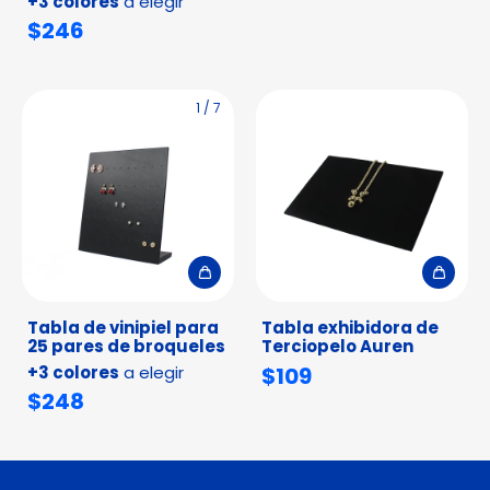
+3 colores
a elegir
$246
1
/
7
Tabla de vinipiel para
Tabla exhibidora de
25 pares de broqueles
Terciopelo Auren
+3 colores
a elegir
$109
$248