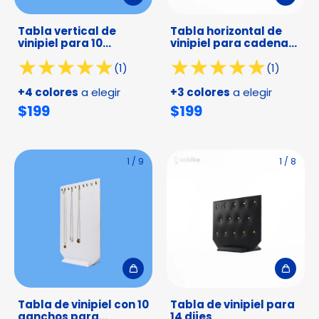
Tabla vertical de
Tabla horizontal de
vinipiel para 10
vinipiel para cadenas
cadenas o esclavas
y esclavas
(1)
(1)
+4 colores
a elegir
+3 colores
a elegir
$199
$199
1
/
9
1
/
8
Tabla de vinipiel con 10
Tabla de vinipiel para
ganchos para
14 dijes