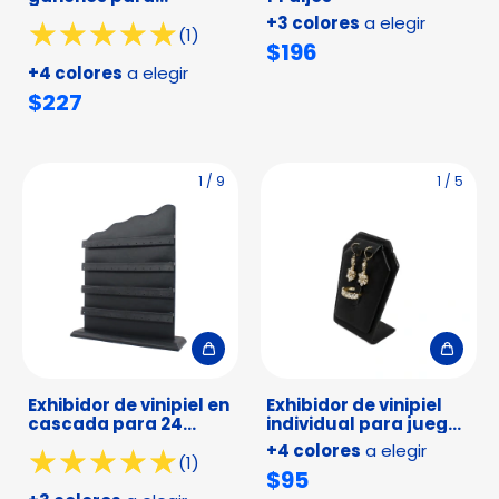
cadenas
+3 colores
a elegir
(1)
$196
+4 colores
a elegir
$227
1
/
9
1
/
5
Exhibidor de vinipiel en
Exhibidor de vinipiel
cascada para 24
individual para juego
pares de aretes
de joyería
+4 colores
a elegir
(1)
$95