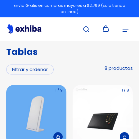
Envío Gratis en compras mayores a $2,799 (solo tienda
en linea)
Tablas
8 productos
Filtrar y ordenar
1
/
9
1
/
8